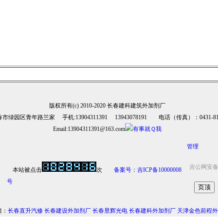
版权所有(c) 2010-2020 长春建科建筑外加剂厂
市绿园区青年路兰家 手机:13904311391 13943078191 电话（传真）：0431-810
Email:13904311391@163.com
管理
吉公网安备 2
本站被点击
次
备案号：吉ICP备10000008
号
接：
长春直升汽修
长春建设外加剂厂
长春昱辉光电
长春建科外加剂厂
天津金色前程外