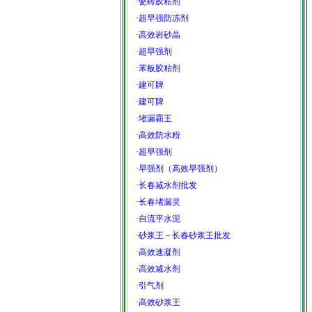
·
瓷砖胶粘剂
·
超早强防冻剂
·
高效岩砂晶
·
超早强剂
·
苯板胶粘剂
·
建可牌
·
建可牌
·
堵漏霸王
·
高效防水粉
·
超早强剂
·
早强剂（高效早强剂）
·
长春减水剂批发
·
长春堵漏灵
·
自流平水泥
·
砂浆王－长春砂浆王批发
·
高效速凝剂
·
高效减水剂
·
引气剂
·
高效砂浆王