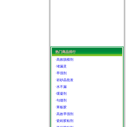
热门商品排行
·
高效脱模剂
·
堵漏灵
·
早强剂
·
岩砂晶批发
·
水不漏
·
缓凝剂
·
勾缝剂
·
苯板胶
·
高效早强剂
·
瓷砖胶粘剂