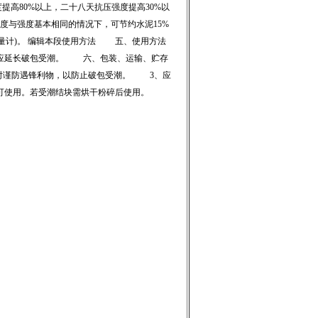
提高80%以上，二十八天抗压强度提高30%以
与强度基本相同的情况下，可节约水泥15%
用量计)。 编辑本段使用方法 五、使用方法
应延长破包受潮。 六、包装、运输、贮存
输时谨防遇锋利物，以防止破包受潮。 3、应
可使用。若受潮结块需烘干粉碎后使用。