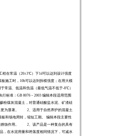
在常温（20±3℃）下1d可以达到设计强度
模板施工时，10h可以达到拆模强度；在用大模
适用于常温、低温和负温（最低气温不低于-8℃）
：GB 8076－2003 编辑本段适用范围
粉煤灰混凝土，对普通硅酸盐水泥、矿渣硅
果更为显著。 2、适用于自然养护的混凝土
板和场地周转，缩短工期。 编辑本段主要性
锈蚀作用。 2、该产品是一种复合的具有
品，在水泥用量和坍落度相同情况下，可减水