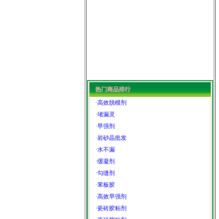
热门商品排行
·
高效脱模剂
·
堵漏灵
·
早强剂
·
岩砂晶批发
·
水不漏
·
缓凝剂
·
勾缝剂
·
苯板胶
·
高效早强剂
·
瓷砖胶粘剂