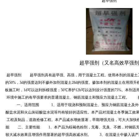
超早强剂
超早强剂（又名高效早强剂
超早强剂 超早强剂具有超早强、高强，用于混凝土工程。使用本剂的混凝土工程
的50%，3d的强度达到不掺外加剂混凝土28d的强度。掺加本剂的混凝土在用滑升
板施工时，1d可以达到拆模强度；50℃养护12h可以达到设计强度的75%。本剂
环境中施工的有早强要求的普通混凝土、钢筋混凝土和预应力混凝土工程。 执行标准
一、适用范围 1、适用于现浇和预制混凝土、预应力钢筋混凝土及外掺
酸盐水泥和火山灰硅酸盐水泥等均有较好的适应性。本产品对混凝土冬季施工效
工程及制品，道路抢修工程。本产品减水增效显著，早期增强尤佳，可大大加快模
能 二、主要性能 1、本产品为棕褐色粉剂，无毒、无臭、不燃，对钢筋无
较大减水效果且增强作用显著的超早强高效减水剂。 3、在混凝土中掺入该产