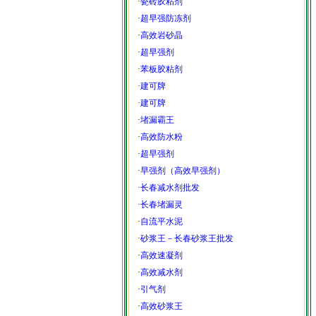
·
瓷砖胶粘剂
·
超早强防冻剂
·
高效岩砂晶
·
超早强剂
·
苯板胶粘剂
·
建可牌
·
建可牌
·
堵漏霸王
·
高效防水粉
·
超早强剂
·
早强剂（高效早强剂）
·
长春减水剂批发
·
长春堵漏灵
·
自流平水泥
·
砂浆王－长春砂浆王批发
·
高效速凝剂
·
高效减水剂
·
引气剂
·
高效砂浆王