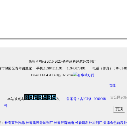
版权所有(c) 2010-2020 长春建科建筑外加剂厂
市绿园区青年路兰家 手机:13904311391 13943078191 电话（传真）：0431-810
Email:13904311391@163.com
管理
吉公网安备 2
本站被点击
次
备案号：吉ICP备10000008
号
接：
长春直升汽修
长春建设外加剂厂
长春昱辉光电
长春建科外加剂厂
天津金色前程外