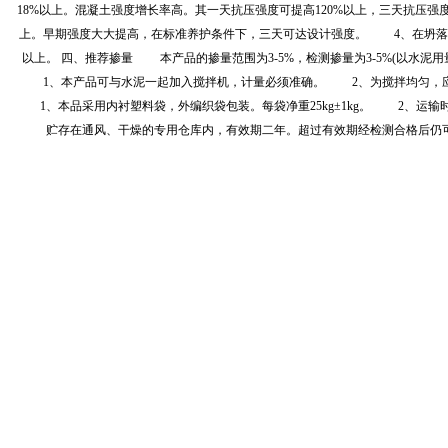
18%以上。混凝土强度增长率高。其一天抗压强度可提高120%以上，三天抗压强度
上。早期强度大大提高，在标准养护条件下，三天可达设计强度。 4、在坍落度
以上。 四、推荐掺量 本产品的掺量范围为3-5%，检测掺量为3-5%(以水泥
1、本产品可与水泥一起加入搅拌机，计量必须准确。 2、为搅拌均匀，
1、本品采用内衬塑料袋，外编织袋包装。每袋净重25kg±1kg。 2、运
贮存在通风、干燥的专用仓库内，有效期二年。超过有效期经检测合格后仍