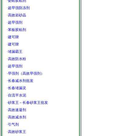
·
瓷砖胶粘剂
·
超早强防冻剂
·
高效岩砂晶
·
超早强剂
·
苯板胶粘剂
·
建可牌
·
建可牌
·
堵漏霸王
·
高效防水粉
·
超早强剂
·
早强剂（高效早强剂）
·
长春减水剂批发
·
长春堵漏灵
·
自流平水泥
·
砂浆王－长春砂浆王批发
·
高效速凝剂
·
高效减水剂
·
引气剂
·
高效砂浆王