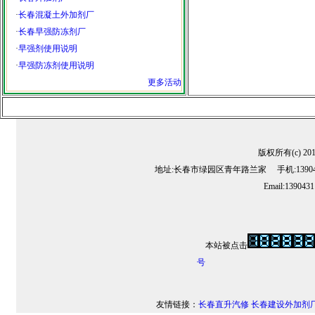
·
长春混凝土外加剂厂
·
长春早强防冻剂厂
·
早强剂使用说明
·
早强防冻剂使用说明
更多活动
版权所有(c) 2
地址:长春市绿园区青年路兰家 手机:13904311
Email:139043
本站被点击
号
友情链接：
长春直升汽修
长春建设外加剂