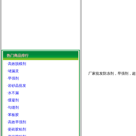
热门商品排行
·
高效脱模剂
·
堵漏灵
厂家批发防冻剂，早强剂，超
·
早强剂
·
岩砂晶批发
·
水不漏
·
缓凝剂
·
勾缝剂
·
苯板胶
·
高效早强剂
·
瓷砖胶粘剂