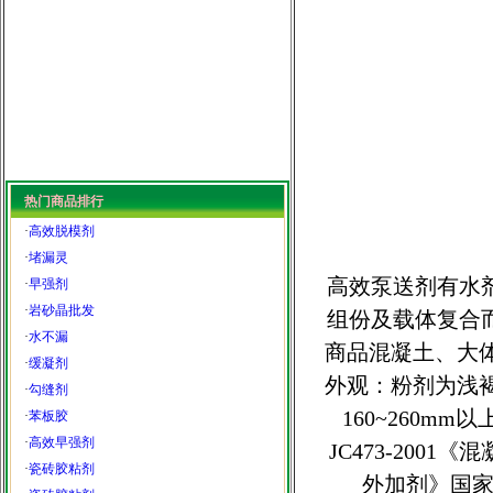
热门商品排行
·
高效脱模剂
·
堵漏灵
高效泵送剂有水
·
早强剂
·
岩砂晶批发
组份及载体复合
·
水不漏
商品混凝土、大
·
缓凝剂
外观：粉剂为浅
·
勾缝剂
160~260m
·
苯板胶
·
高效早强剂
JC473-2001
·
瓷砖胶粘剂
外加剂》国家