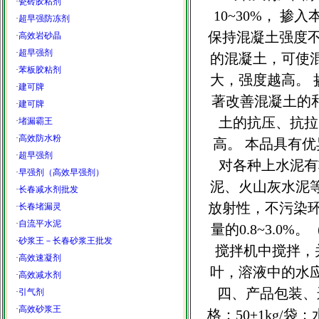
·
瓷砖胶粘剂
10~30%， 
·
超早强防冻剂
保持混凝土强度不变
·
高效岩砂晶
·
超早强剂
的混凝土，可使混凝
·
苯板胶粘剂
大，强度越高。
·
建可牌
著改善混凝土的
·
建可牌
土的抗压、抗拉
·
堵漏霸王
·
高效防水粉
高。 本品具有优
·
超早强剂
对各种上水泥有
·
早强剂（高效早强剂）
泥、火山灰水泥
·
长春减水剂批发
放射性，不污染环
·
长春堵漏灵
·
自流平水泥
量的0.8~3.
·
砂浆王－长春砂浆王批发
搅拌机中搅拌，
·
高效速凝剂
叶，溶液中的水
·
高效减水剂
四、产品包装、
·
引气剂
·
高效砂浆王
格：50±1kg