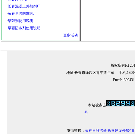
·
长春混凝土外加剂厂
·
长春早强防冻剂厂
·
早强剂使用说明
·
早强防冻剂使用说明
更多活动
版权所有(c) 2
地址:长春市绿园区青年路兰家 手机:13904311
Email:139043
本站被点击
号
友情链接：
长春直升汽修
长春建设外加剂