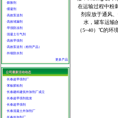
·
膨胀剂
在运输过程中粉
·
缓凝剂
剂应放于通风、
·
高效泵送剂
水，罐车运输
·
高效堵漏剂
·
早强防冻剂
（5~40）℃的
·
混凝土引气剂
·
高效早强剂
·
高效泵送剂（粉剂产品）
·
外墙防水剂
更多产品
公司最新活动动态
·
长春超早强剂厂
·
苯板胶粘剂
·
长春建科建筑外加剂厂成立
·
长春超早强剂批发
·
长春超早强剂
·
长春混凝土外加剂厂
·
长春外加剂厂