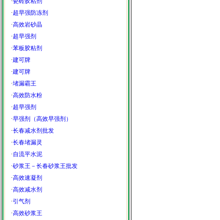
·
瓷砖胶粘剂
·
超早强防冻剂
·
高效岩砂晶
·
超早强剂
·
苯板胶粘剂
·
建可牌
·
建可牌
·
堵漏霸王
·
高效防水粉
·
超早强剂
·
早强剂（高效早强剂）
·
长春减水剂批发
·
长春堵漏灵
·
自流平水泥
·
砂浆王－长春砂浆王批发
·
高效速凝剂
·
高效减水剂
·
引气剂
·
高效砂浆王