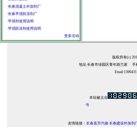
·
长春混凝土外加剂厂
·
长春早强防冻剂厂
·
早强剂使用说明
·
早强防冻剂使用说明
更多活动
版权所有(c) 2
地址:长春市绿园区青年路兰家 手机:13
Email:139043
本站被点击
号
友情链接：
长春直升汽修
长春建设外加剂