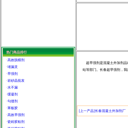
热门商品排行
·
高效脱模剂
超早强剂是混凝土外加剂品种
·
堵漏灵
站等部门。长春超早强剂，我
·
早强剂
·
岩砂晶批发
·
水不漏
·
缓凝剂
·
勾缝剂
·
苯板胶
[上一产品]长春混凝土外加剂厂
·
高效早强剂
·
瓷砖胶粘剂