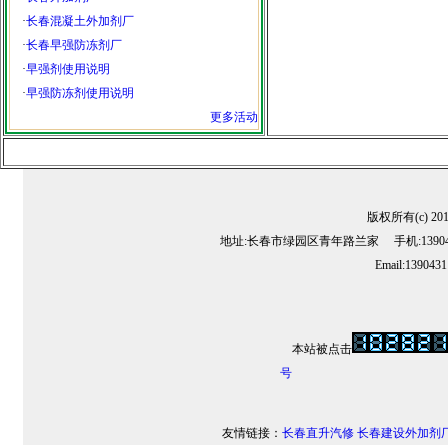
·
长春混凝土外加剂厂
·
长春早强防冻剂厂
·
早强剂使用说明
·
早强防冻剂使用说明
更多活动
版权所有(c) 2
地址:长春市绿园区青年路兰家 手机:13904311
Email:139043
本站被点击
号
友情链接：
长春直升汽修
长春建设外加剂