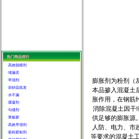
热门商品排行
·
高效脱模剂
·
堵漏灵
膨胀剂为粉剂（
·
早强剂
·
岩砂晶批发
本品掺入混凝土
·
水不漏
胀作用，在钢筋
·
缓凝剂
消除混凝土因干
·
勾缝剂
供足够的膨胀源
·
苯板胶
·
高效早强剂
人防、电力、市
·
瓷砖胶粘剂
等要求的混凝土工