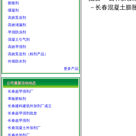
·
膨胀剂
－长春混凝土膨
·
缓凝剂
·
高效泵送剂
·
高效堵漏剂
·
早强防冻剂
·
混凝土引气剂
·
高效早强剂
·
高效泵送剂（粉剂产品）
·
外墙防水剂
更多产品
公司最新活动动态
·
长春超早强剂厂
·
苯板胶粘剂
·
长春建科建筑外加剂厂成立
·
长春超早强剂批发
·
长春超早强剂
·
长春混凝土外加剂厂
·
长春外加剂厂