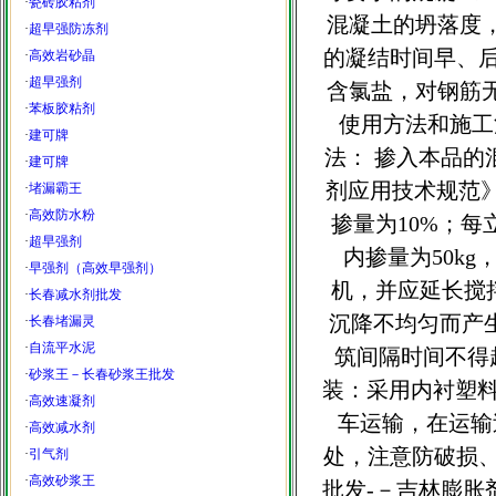
·
瓷砖胶粘剂
混凝土的坍落度
·
超早强防冻剂
的凝结时间早、后
·
高效岩砂晶
·
超早强剂
含氯盐，对钢筋
·
苯板胶粘剂
使用方法和施工
·
建可牌
法： 掺入本品的混
·
建可牌
剂应用技术规范
·
堵漏霸王
·
高效防水粉
掺量为10%；每
·
超早强剂
内掺量为50kg
·
早强剂（高效早强剂）
机，并应延长搅
·
长春减水剂批发
沉降不均匀而产
·
长春堵漏灵
·
自流平水泥
筑间隔时间不得
·
砂浆王－长春砂浆王批发
装：采用内衬塑料
·
高效速凝剂
车运输，在运输
·
高效减水剂
处，注意防破损、
·
引气剂
·
高效砂浆王
批发-－吉林膨胀