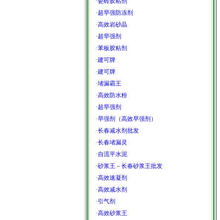
·
瓷砖胶粘剂
·
超早强防冻剂
·
高效岩砂晶
·
超早强剂
·
苯板胶粘剂
·
建可牌
·
建可牌
·
堵漏霸王
·
高效防水粉
·
超早强剂
·
早强剂（高效早强剂）
·
长春减水剂批发
·
长春堵漏灵
·
自流平水泥
·
砂浆王－长春砂浆王批发
·
高效速凝剂
·
高效减水剂
·
引气剂
·
高效砂浆王