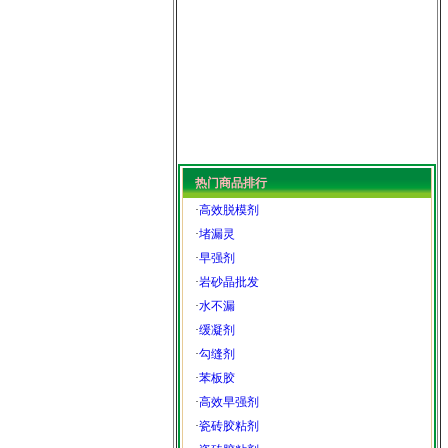
热门商品排行
·
高效脱模剂
·
堵漏灵
·
早强剂
·
岩砂晶批发
·
水不漏
·
缓凝剂
·
勾缝剂
·
苯板胶
·
高效早强剂
·
瓷砖胶粘剂