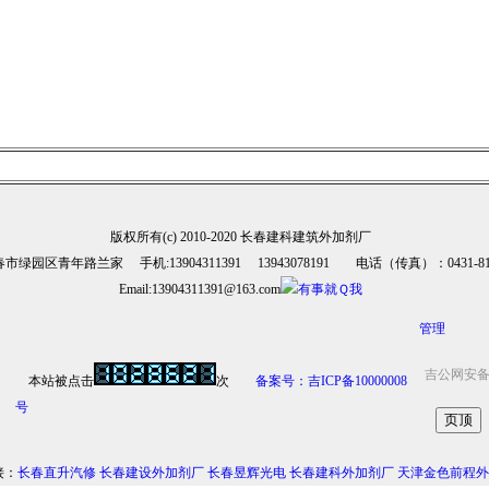
版权所有(c) 2010-2020 长春建科建筑外加剂厂
市绿园区青年路兰家 手机:13904311391 13943078191 电话（传真）：0431-810
Email:13904311391@163.com
管理
吉公网安备 2
本站被点击
次
备案号：吉ICP备10000008
号
接：
长春直升汽修
长春建设外加剂厂
长春昱辉光电
长春建科外加剂厂
天津金色前程外