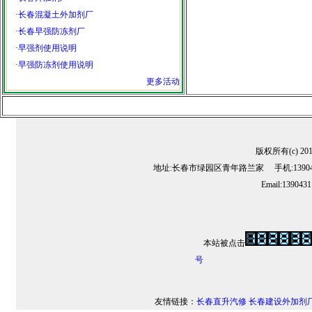
·
长春混凝土外加剂厂
·
长春早强防冻剂厂
·
早强剂使用说明
·
早强防冻剂使用说明
更多活动
版权所有(c) 2
地址:长春市绿园区青年路兰家 手机:13904311
Email:139043
本站被点击
号
友情链接：
长春直升汽修
长春建设外加剂