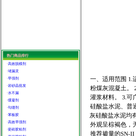
热门商品排行
·
高效脱模剂
·
堵漏灵
一、适用范围 1
·
早强剂
·
岩砂晶批发
粉煤灰混凝土。 
·
水不漏
灌浆材料。 3.
·
缓凝剂
硅酸盐水泥、普
·
勾缝剂
灰硅酸盐水泥均有较
·
苯板胶
·
高效早强剂
外观呈棕褐色，无
·
瓷砖胶粘剂
推荐掺量的SN-