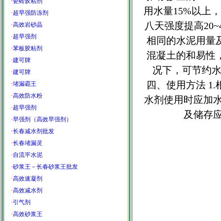
·
瓷砖胶粘剂
用水量15%以上，
·
超早强防冻剂
八天强度提高20
·
高效岩砂晶
·
超早强剂
相同的水泥用量
·
苯板胶粘剂
混凝土的和易性，
·
建可牌
况下，可节约水泥
·
建可牌
四、使用方法 1.
·
堵漏霸王
·
高效防水粉
水剂使用时应加水
·
超早强剂
及储存应
·
早强剂（高效早强剂）
·
长春减水剂批发
·
长春堵漏灵
·
自流平水泥
·
砂浆王－长春砂浆王批发
·
高效速凝剂
·
高效减水剂
·
引气剂
·
高效砂浆王