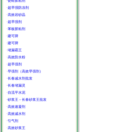
·
瓷砖胶粘剂
·
超早强防冻剂
·
高效岩砂晶
·
超早强剂
·
苯板胶粘剂
·
建可牌
·
建可牌
·
堵漏霸王
·
高效防水粉
·
超早强剂
·
早强剂（高效早强剂）
·
长春减水剂批发
·
长春堵漏灵
·
自流平水泥
·
砂浆王－长春砂浆王批发
·
高效速凝剂
·
高效减水剂
·
引气剂
·
高效砂浆王