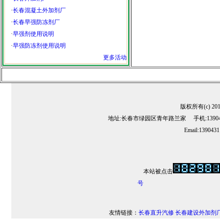
·
长春混凝土外加剂厂
·
长春早强防冻剂厂
·
早强剂使用说明
·
早强防冻剂使用说明
更多活动
版权所有(c) 2
地址:长春市绿园区青年路兰家 手机:13904311
Email:139043
本站被点击
号
友情链接：
长春直升汽修
长春建设外加剂