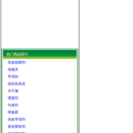
热门商品排行
·
高效脱模剂
·
堵漏灵
·
早强剂
·
岩砂晶批发
·
水不漏
·
缓凝剂
·
勾缝剂
·
苯板胶
·
高效早强剂
·
瓷砖胶粘剂