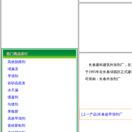
热门商品排行
·
高效脱模剂
长春建科建筑外加剂厂，在天
·
堵漏灵
于1995年在长春绿园区正式
·
早强剂
司简称：长春外加剂厂
·
岩砂晶批发
·
水不漏
·
缓凝剂
·
勾缝剂
·
苯板胶
[上一产品]长春超早强剂厂
·
高效早强剂
·
瓷砖胶粘剂