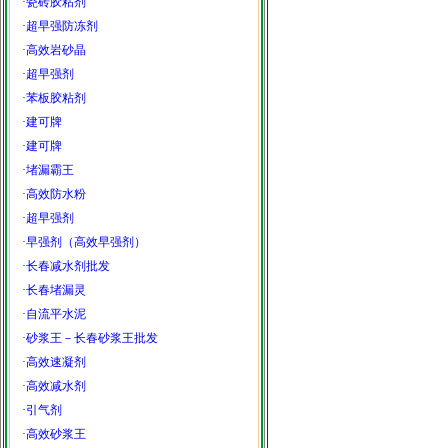
·
瓷砖胶粘剂
·
超早强防冻剂
·
高效岩砂晶
·
超早强剂
·
苯板胶粘剂
·
建可牌
·
建可牌
·
堵漏霸王
·
高效防水粉
·
超早强剂
·
早强剂（高效早强剂）
·
长春减水剂批发
·
长春堵漏灵
·
自流平水泥
·
砂浆王－长春砂浆王批发
·
高效速凝剂
·
高效减水剂
·
引气剂
·
高效砂浆王