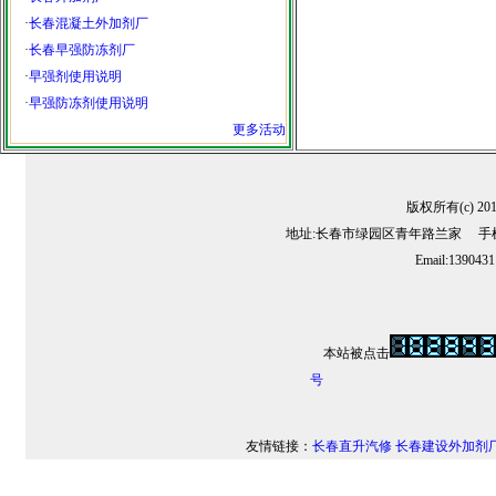
·
长春混凝土外加剂厂
·
长春早强防冻剂厂
·
早强剂使用说明
·
早强防冻剂使用说明
更多活动
版权所有(c) 2
地址:长春市绿园区青年路兰家 手机:13
Email:139043
本站被点击
号
友情链接：
长春直升汽修
长春建设外加剂