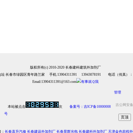
版权所有(c) 2010-2020 长春建科建筑外加剂厂
地址:长春市绿园区青年路兰家 手机:13904311391 13943078191 电话（传真）：
Email:13904311391@163.com
管理
吉公网安备 2
本站被点击
次
备案号：吉ICP备10000008
号
接：
长春直升汽修
长春建设外加剂厂
长春昱辉光电
长春建科外加剂厂
天津金色前程外