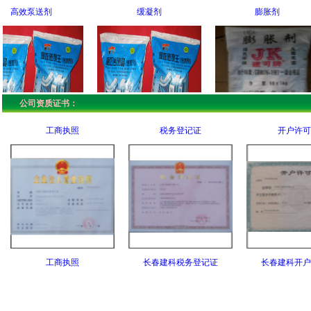
泵送剂
缓凝剂
膨胀剂
公司资质证书：
工商执照
税务登记证
开户许可
剂厂批发
缓凝剂
长春混凝土膨胀剂厂
工商执照
长春建科税务登记证
长春建科开户