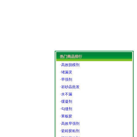
热门商品排行
·
高效脱模剂
·
堵漏灵
·
早强剂
·
岩砂晶批发
·
水不漏
·
缓凝剂
·
勾缝剂
·
苯板胶
·
高效早强剂
·
瓷砖胶粘剂