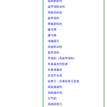
·
瓷砖胶粘剂
早强防冻剂
高效堵漏剂
高效
·
超早强防冻剂
·
高效岩砂晶
·
超早强剂
·
苯板胶粘剂
·
建可牌
·
建可牌
·
堵漏霸王
·
高效防水粉
长春早强防冻剂
高效堵漏剂－堵漏灵－堵漏
长春泵送
·
超早强剂
·
早强剂（高效早强剂）
·
长春减水剂批发
·
长春堵漏灵
·
自流平水泥
·
砂浆王－长春砂浆王批发
·
高效速凝剂
·
高效减水剂
·
引气剂
·
高效砂浆王