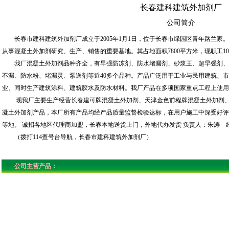
长春建科建筑外加剂厂
公司简介
长春市建科建筑外加剂厂成立于2005年1月1日，位于长春市绿园区青年路兰家
从事混凝土外加剂研究、生产、销售的重要基地。其占地面积7800平方米，现职工10
我厂混凝土外加剂品种齐全，有早强防冻剂、防水堵漏剂、砂浆王、超早强剂、
不漏、防水粉、堵漏灵、泵送剂等近40多个品种。产品广泛用于工业与民用建筑、
业、同时生产建筑涂料、建筑胶水及防水材料。我厂产品在多项国家重点工程上使用
现我厂主要生产经营长春建可牌混凝土外加剂、天津金色前程牌混凝土外加剂、
凝土外加剂产品，本厂所有产品均经产品质量监督检验达标，在用户施工中深受好评
等地。 诚招各地区代理商加盟，长春本地送货上门，外地代办发货 负责人：朱涛 经理 13
（拨打114查号台导航，长春市建科建筑外加剂厂）
公司主营产品：