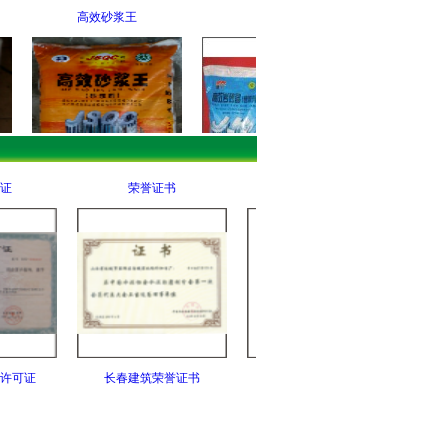
高效砂浆王
引气剂
高效减水剂
证
荣誉证书
检测报告3
高效砂浆王
引气剂
高效减水剂（粉剂产
许可证
长春建筑荣誉证书
第三页