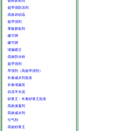
·
瓷砖胶粘剂
·
超早强防冻剂
·
高效岩砂晶
·
超早强剂
·
苯板胶粘剂
·
建可牌
·
建可牌
·
堵漏霸王
·
高效防水粉
·
超早强剂
·
早强剂（高效早强剂）
·
长春减水剂批发
·
长春堵漏灵
·
自流平水泥
·
砂浆王－长春砂浆王批发
·
高效速凝剂
·
高效减水剂
·
引气剂
·
高效砂浆王