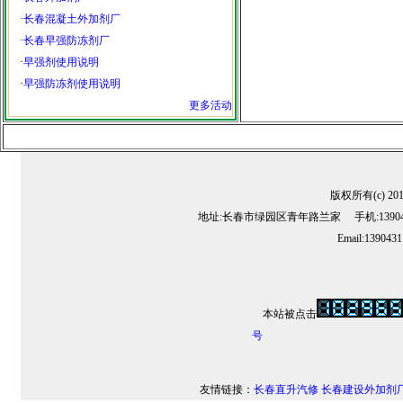
·
长春混凝土外加剂厂
·
长春早强防冻剂厂
·
早强剂使用说明
·
早强防冻剂使用说明
更多活动
版权所有(c) 2
地址:长春市绿园区青年路兰家 手机:13904311
Email:139043
本站被点击
号
友情链接：
长春直升汽修
长春建设外加剂