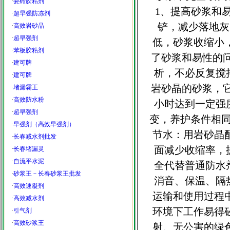
·
瓷砖胶粘剂
1、提高砂浆和
·
超早强防冻剂
铲，减少落地灰
·
高效岩砂晶
·
超早强剂
低，砂浆收缩小
·
苯板胶粘剂
了砂浆和易性的问
·
建可牌
析，不必反复搅
·
建可牌
岩砂晶的砂浆，它
·
堵漏霸王
·
高效防水粉
小时达到一定强
·
超早强剂
变，养护条件相
·
早强剂（高效早强剂）
节水：用岩砂晶
·
长春减水剂批发
面减少收缩率，
·
长春堵漏灵
·
自流平水泥
全代替普通防水
·
砂浆王－长春砂浆王批发
消音、保温、隔
·
高效速凝剂
运输和使用过程
·
高效减水剂
环境下工作易得
·
引气剂
·
高效砂浆王
射、无公害的绿