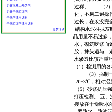
·
长春混凝土外加剂厂
过稀。 （2）
·
长春早强防冻剂厂
化，不易二遍操
·
早强剂使用说明
过长，在浆没完
·
早强防冻剂使用说明
结构水泥柱抹灰
更多活动
晶用量不易过多
水，砌筑吃浆面饱
胶，抹头遍与二
水渗透比较严重
（1）检测用的
（3）捣制一
20±3℃，相对
（5）砂浆抗压
打压检测。 五
接放在干燥吸水
要防水，防油污