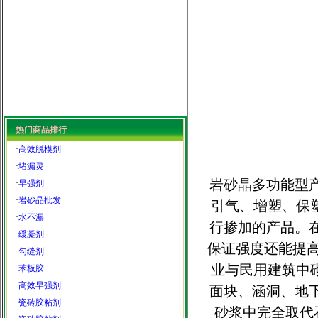
热门商品排行
·
高效脱模剂
·
堵漏灵
岩砂晶多功能型
·
早强剂
·
岩砂晶批发
引气、增塑、保
·
水不漏
行掺加的产品。
·
缓凝剂
保证强度还能提
·
勾缝剂
业与民用建筑中
·
苯板胶
·
高效早强剂
面块、涵洞、地
·
瓷砖胶粘剂
砂浆中完全取