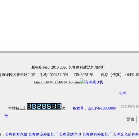
版权所有(c) 2010-2020 长春建科建筑外加剂厂
市绿园区青年路兰家 手机:13904311391 13943078191 电话（传真）：0431-810
Email:13904311391@163.com
管理
吉公网安备 2
本站被点击
次
备案号：吉ICP备10000008
号
接：
长春直升汽修
长春建设外加剂厂
长春昱辉光电
长春建科外加剂厂
天津金色前程外