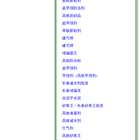
·
瓷砖胶粘剂
·
超早强防冻剂
·
高效岩砂晶
·
超早强剂
·
苯板胶粘剂
·
建可牌
·
建可牌
·
堵漏霸王
·
高效防水粉
·
超早强剂
·
早强剂（高效早强剂）
·
长春减水剂批发
·
长春堵漏灵
·
自流平水泥
·
砂浆王－长春砂浆王批发
·
高效速凝剂
·
高效减水剂
·
引气剂
·
高效砂浆王