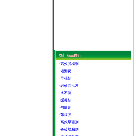
热门商品排行
·
高效脱模剂
·
堵漏灵
·
早强剂
·
岩砂晶批发
·
水不漏
·
缓凝剂
·
勾缝剂
·
苯板胶
·
高效早强剂
·
瓷砖胶粘剂