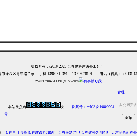
版权所有(c) 2010-2020 长春建科建筑外加剂厂
市绿园区青年路兰家 手机:13904311391 13943078191 电话（传真）：0431-810
Email:13904311391@163.com
管理
吉公网安备 2
本站被点击
次
备案号：吉ICP备10000008
号
接：
长春直升汽修
长春建设外加剂厂
长春昱辉光电
长春建科外加剂厂
天津金色前程外