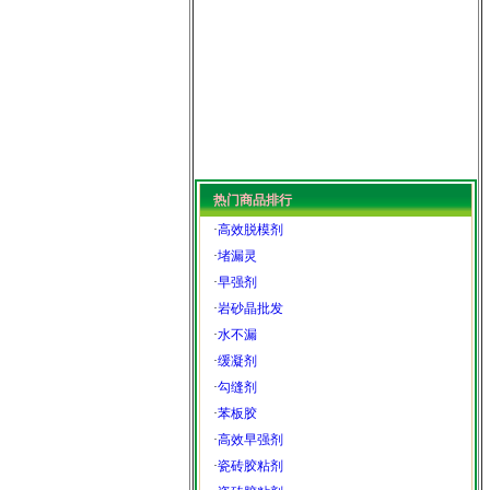
热门商品排行
·
高效脱模剂
·
堵漏灵
·
早强剂
·
岩砂晶批发
·
水不漏
·
缓凝剂
·
勾缝剂
·
苯板胶
·
高效早强剂
·
瓷砖胶粘剂