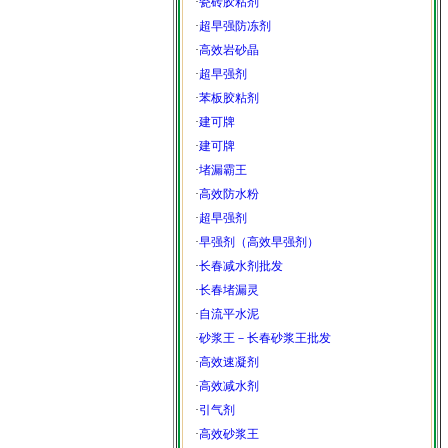
·
瓷砖胶粘剂
·
超早强防冻剂
·
高效岩砂晶
·
超早强剂
·
苯板胶粘剂
·
建可牌
·
建可牌
·
堵漏霸王
·
高效防水粉
·
超早强剂
·
早强剂（高效早强剂）
·
长春减水剂批发
·
长春堵漏灵
·
自流平水泥
·
砂浆王－长春砂浆王批发
·
高效速凝剂
·
高效减水剂
·
引气剂
·
高效砂浆王