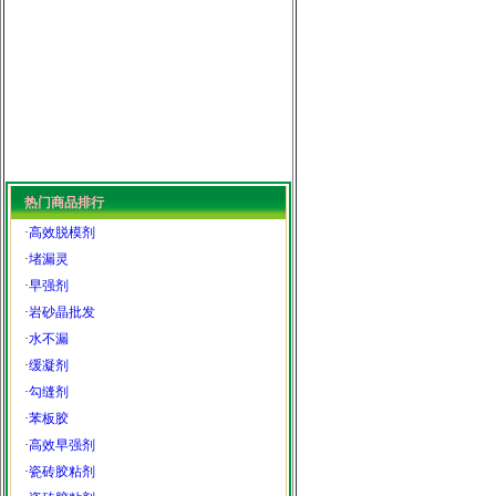
热门商品排行
·
高效脱模剂
·
堵漏灵
·
早强剂
·
岩砂晶批发
·
水不漏
·
缓凝剂
·
勾缝剂
·
苯板胶
·
高效早强剂
·
瓷砖胶粘剂