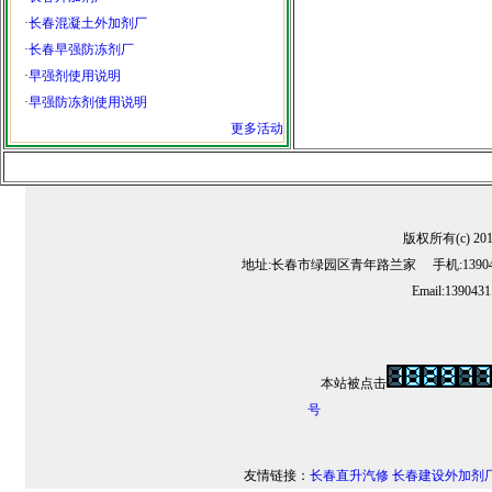
·
长春混凝土外加剂厂
·
长春早强防冻剂厂
·
早强剂使用说明
·
早强防冻剂使用说明
更多活动
版权所有(c) 2
地址:长春市绿园区青年路兰家 手机:13904311
Email:139043
本站被点击
号
友情链接：
长春直升汽修
长春建设外加剂