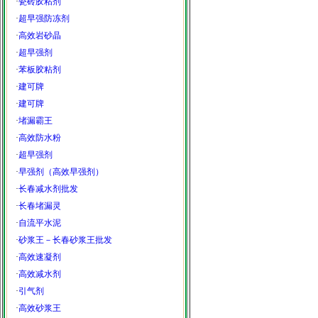
·
瓷砖胶粘剂
·
超早强防冻剂
·
高效岩砂晶
·
超早强剂
·
苯板胶粘剂
·
建可牌
·
建可牌
·
堵漏霸王
·
高效防水粉
·
超早强剂
·
早强剂（高效早强剂）
·
长春减水剂批发
·
长春堵漏灵
·
自流平水泥
·
砂浆王－长春砂浆王批发
·
高效速凝剂
·
高效减水剂
·
引气剂
·
高效砂浆王