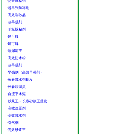
·
瓷砖胶粘剂
·
超早强防冻剂
·
高效岩砂晶
·
超早强剂
·
苯板胶粘剂
·
建可牌
·
建可牌
·
堵漏霸王
·
高效防水粉
·
超早强剂
·
早强剂（高效早强剂）
·
长春减水剂批发
·
长春堵漏灵
·
自流平水泥
·
砂浆王－长春砂浆王批发
·
高效速凝剂
·
高效减水剂
·
引气剂
·
高效砂浆王