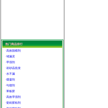
热门商品排行
·
高效脱模剂
·
堵漏灵
·
早强剂
·
岩砂晶批发
·
水不漏
·
缓凝剂
·
勾缝剂
·
苯板胶
·
高效早强剂
·
瓷砖胶粘剂