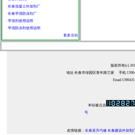
·
长春混凝土外加剂厂
·
长春早强防冻剂厂
·
早强剂使用说明
·
早强防冻剂使用说明
更多活动
版权所有(c) 2
地址:长春市绿园区青年路兰家 手机:13904311
Email:139043
本站被点击
号
友情链接：
长春直升汽修
长春建设外加剂