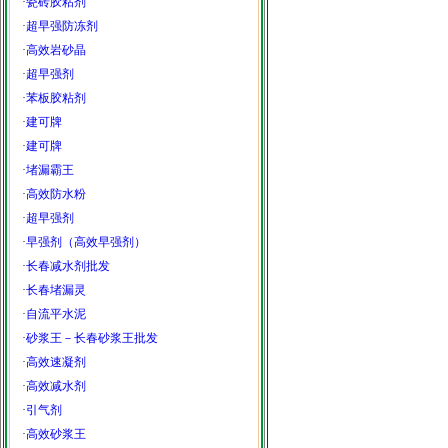
·
瓷砖胶粘剂
·
超早强防冻剂
·
高效岩砂晶
·
超早强剂
·
苯板胶粘剂
·
建可牌
·
建可牌
·
堵漏霸王
·
高效防水粉
·
超早强剂
·
早强剂（高效早强剂）
·
长春减水剂批发
·
长春堵漏灵
·
自流平水泥
·
砂浆王－长春砂浆王批发
·
高效速凝剂
·
高效减水剂
·
引气剂
·
高效砂浆王