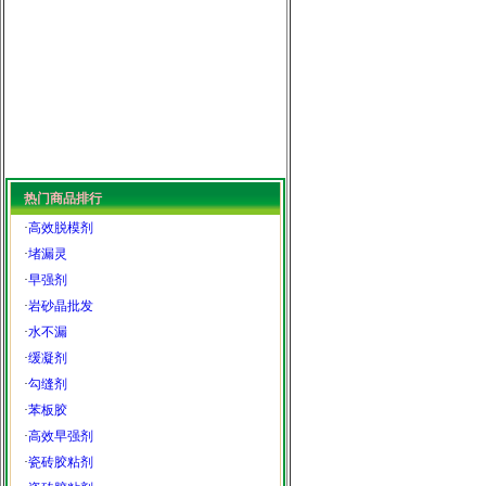
热门商品排行
·
高效脱模剂
·
堵漏灵
·
早强剂
·
岩砂晶批发
·
水不漏
·
缓凝剂
·
勾缝剂
·
苯板胶
·
高效早强剂
·
瓷砖胶粘剂