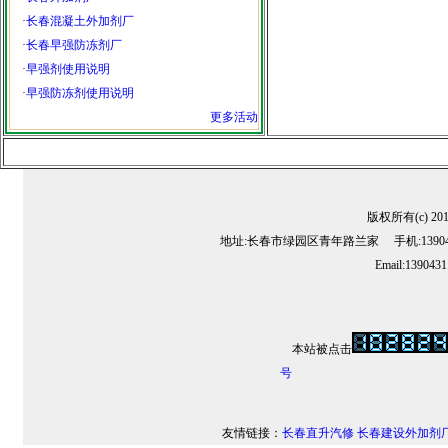
·
长春混凝土外加剂厂
·
长春早强防冻剂厂
·
早强剂使用说明
·
早强防冻剂使用说明
更多活动
版权所有(c) 2
地址:长春市绿园区青年路兰家 手机:13904311
Email:139043
本站被点击
号
友情链接：
长春直升汽修
长春建设外加剂