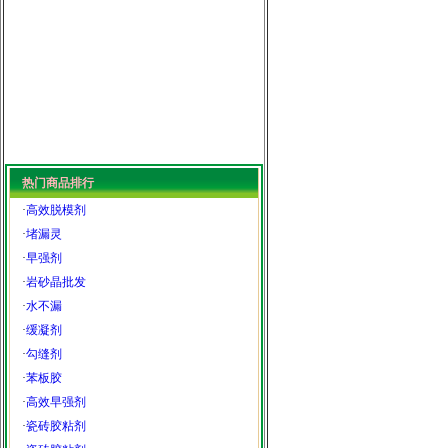
热门商品排行
·
高效脱模剂
·
堵漏灵
·
早强剂
·
岩砂晶批发
·
水不漏
·
缓凝剂
·
勾缝剂
·
苯板胶
·
高效早强剂
·
瓷砖胶粘剂