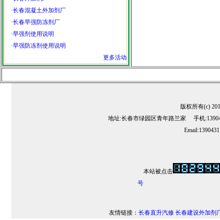
·
长春混凝土外加剂厂
·
长春早强防冻剂厂
·
早强剂使用说明
·
早强防冻剂使用说明
更多活动
版权所有(c) 2
地址:长春市绿园区青年路兰家 手机:13904311
Email:139043
本站被点击
号
友情链接：
长春直升汽修
长春建设外加剂