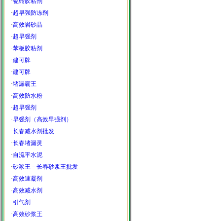
·
瓷砖胶粘剂
·
超早强防冻剂
·
高效岩砂晶
·
超早强剂
·
苯板胶粘剂
·
建可牌
·
建可牌
·
堵漏霸王
·
高效防水粉
·
超早强剂
·
早强剂（高效早强剂）
·
长春减水剂批发
·
长春堵漏灵
·
自流平水泥
·
砂浆王－长春砂浆王批发
·
高效速凝剂
·
高效减水剂
·
引气剂
·
高效砂浆王