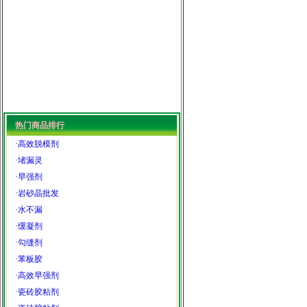
热门商品排行
·
高效脱模剂
·
堵漏灵
·
早强剂
·
岩砂晶批发
·
水不漏
·
缓凝剂
·
勾缝剂
·
苯板胶
·
高效早强剂
·
瓷砖胶粘剂