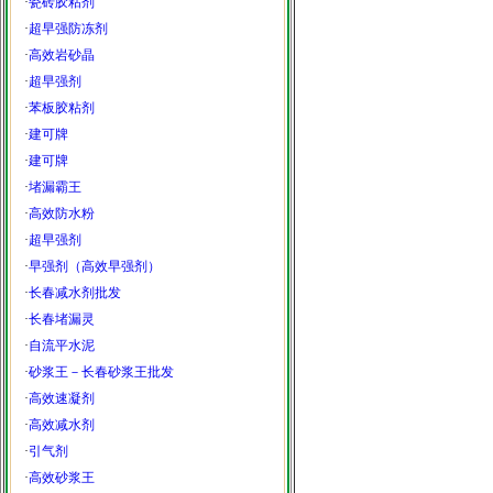
·
瓷砖胶粘剂
·
超早强防冻剂
·
高效岩砂晶
·
超早强剂
·
苯板胶粘剂
·
建可牌
·
建可牌
·
堵漏霸王
·
高效防水粉
·
超早强剂
·
早强剂（高效早强剂）
·
长春减水剂批发
·
长春堵漏灵
·
自流平水泥
·
砂浆王－长春砂浆王批发
·
高效速凝剂
·
高效减水剂
·
引气剂
·
高效砂浆王