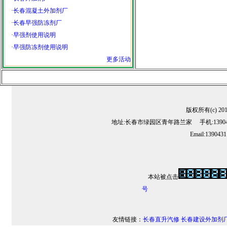
·
长春混凝土外加剂厂
·
长春早强防冻剂厂
·
早强剂使用说明
·
早强防冻剂使用说明
更多活动
版权所有(c) 2
地址:长春市绿园区青年路兰家 手机:13904311
Email:139043
本站被点击
号
友情链接：
长春直升汽修
长春建设外加剂